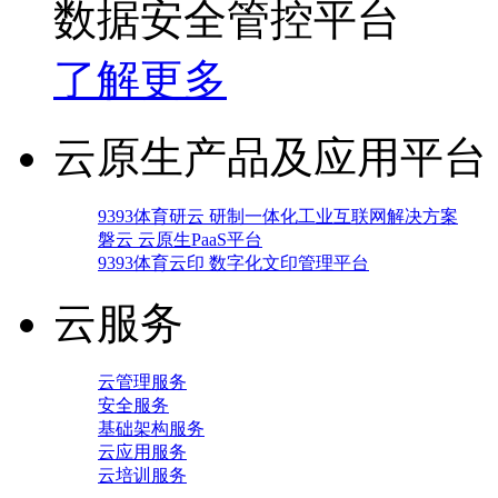
数据安全管控平台
了解更多
云原生产品及应用平台
9393体育研云 研制一体化工业互联网解决方案
磐云 云原生PaaS平台
9393体育云印 数字化文印管理平台
云服务
云管理服务
安全服务
基础架构服务
云应用服务
云培训服务