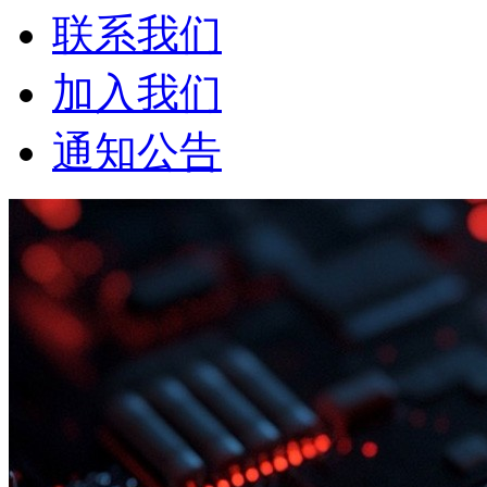
联系我们
加入我们
通知公告