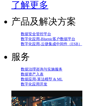
了解更多
产品及解决方案
数据安全管控平台
数字化应用-Bluenic客户数据平台
数字化应用-云捷集成中间件（ESB）
服务
数据治理咨询与实施服务
数据资产入表
数据应用-算法模型 & ML
数字化应用开发