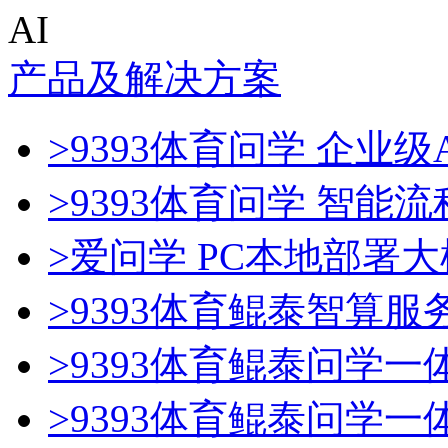
AI
产品及解决方案
>9393体育问学 企业级A
>9393体育问学 智能
>爱问学 PC本地部署
>9393体育鲲泰智算服
>9393体育鲲泰问学一
>9393体育鲲泰问学一体机