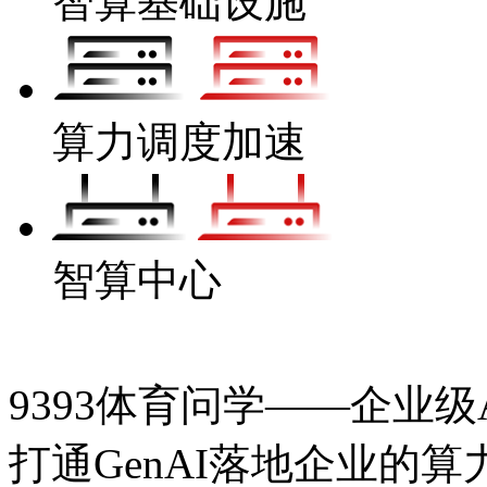
智算基础设施
算力调度加速
智算中心
9393体育问学——企业级A
打通GenAI落地企业的算力