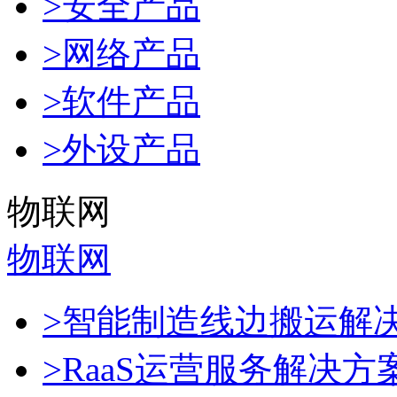
>安全产品
>网络产品
>软件产品
>外设产品
物联网
物联网
>智能制造线边搬运解
>RaaS运营服务解决方