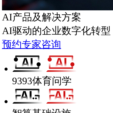
AI产品及解决方案
AI驱动的企业数字化转型
预约专家咨询
9393体育问学