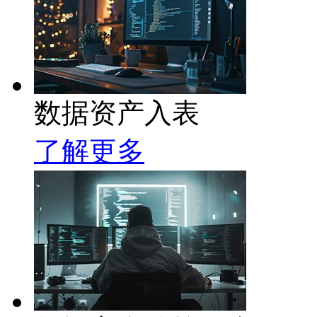
数据资产入表
了解更多