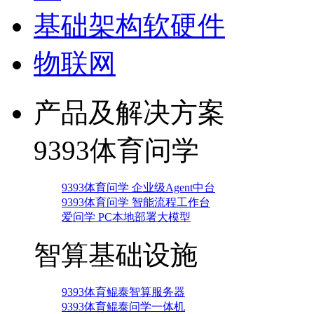
基础架构软硬件
物联网
产品及解决方案
9393体育问学
9393体育问学 企业级Agent中台
9393体育问学 智能流程工作台
爱问学 PC本地部署大模型
智算基础设施
9393体育鲲泰智算服务器
9393体育鲲泰问学一体机