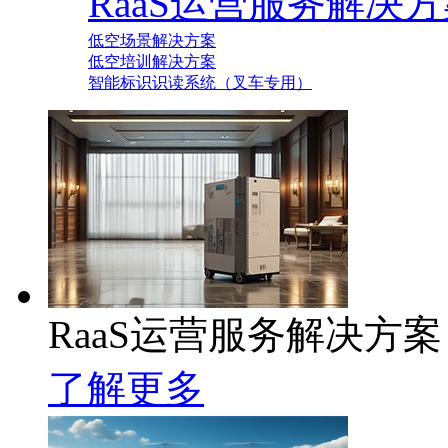
RaaS运营服务解决
低空场景解决方案
低空培训解决方案
智能标识识读系统（叉车专用）
RaaS运营服务解决方案
了解更多