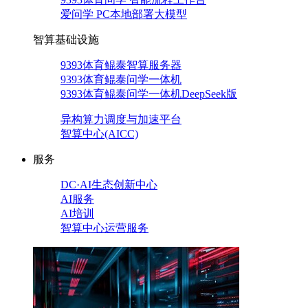
爱问学 PC本地部署大模型
智算基础设施
9393体育鲲泰智算服务器
9393体育鲲泰问学一体机
9393体育鲲泰问学一体机DeepSeek版
异构算力调度与加速平台
智算中心(AICC)
服务
DC·AI生态创新中心
AI服务
AI培训
智算中心运营服务