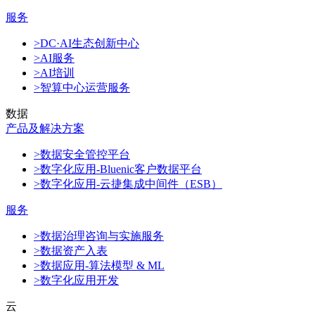
服务
>DC·AI生态创新中心
>AI服务
>AI培训
>智算中心运营服务
数据
产品及解决方案
>数据安全管控平台
>数字化应用-Bluenic客户数据平台
>数字化应用-云捷集成中间件（ESB）
服务
>数据治理咨询与实施服务
>数据资产入表
>数据应用-算法模型 & ML
>数字化应用开发
云