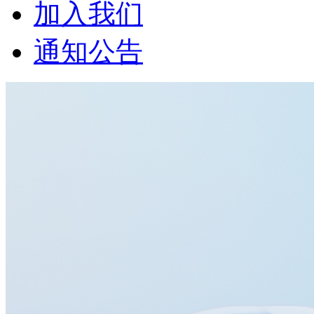
加入我们
通知公告