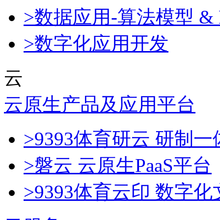
>数据应用-算法模型 & 
>数字化应用开发
云
云原生产品及应用平台
>9393体育研云 研
>磐云 云原生PaaS平台
>9393体育云印 数字