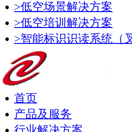
>低空场景解决方案
>低空培训解决方案
>智能标识识读系统（
首页
产品及服务
行业解决方案