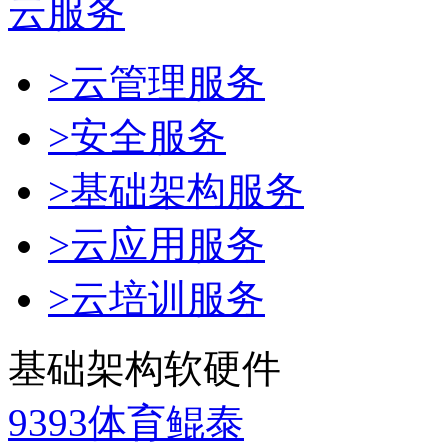
云服务
>云管理服务
>安全服务
>基础架构服务
>云应用服务
>云培训服务
基础架构软硬件
9393体育鲲泰