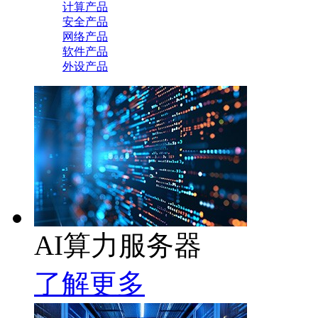
计算产品
安全产品
网络产品
软件产品
外设产品
AI算力服务器
了解更多