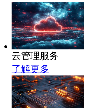
云管理服务
了解更多