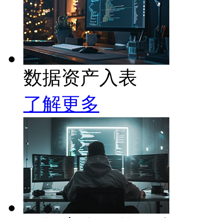
数据资产入表
了解更多