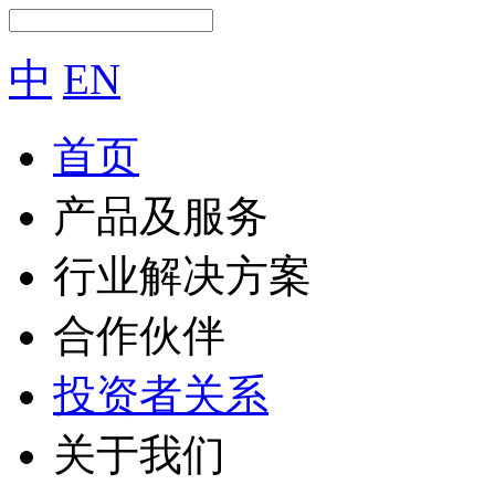
中
EN
首页
产品及服务
行业解决方案
合作伙伴
投资者关系
关于我们