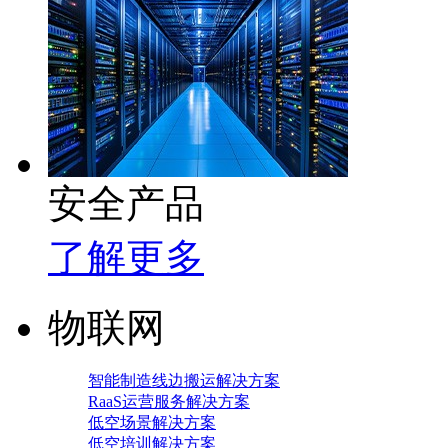
安全产品
了解更多
物联网
智能制造线边搬运解决方案
RaaS运营服务解决方案
低空场景解决方案
低空培训解决方案