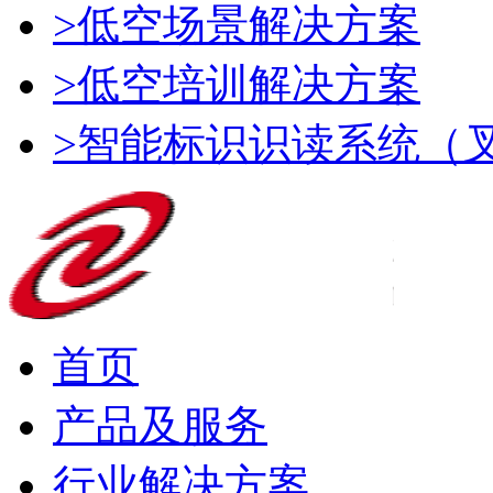
>低空场景解决方案
>低空培训解决方案
>智能标识识读系统（
首页
产品及服务
行业解决方案