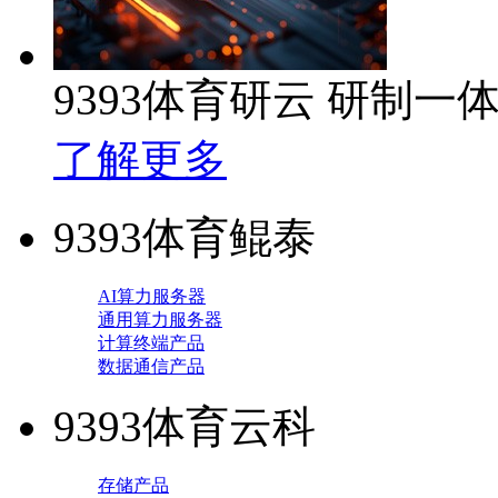
9393体育研云 研制
了解更多
9393体育鲲泰
AI算力服务器
通用算力服务器
计算终端产品
数据通信产品
9393体育云科
存储产品