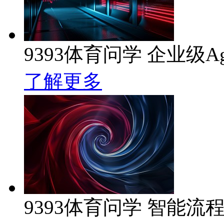
9393体育问学 企业级Ag
了解更多
9393体育问学 智能流