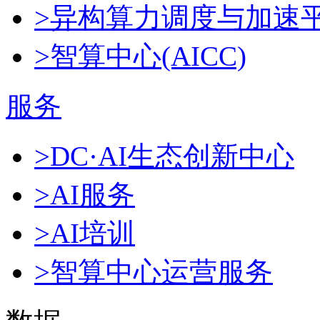
>异构算力调度与加速
>智算中心(AICC)
服务
>DC·AI生态创新中心
>AI服务
>AI培训
>智算中心运营服务