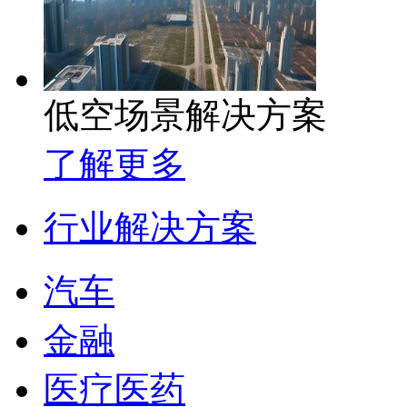
低空场景解决方案
了解更多
行业解决方案
汽车
金融
医疗医药