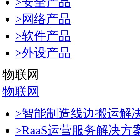
>安全产品
>网络产品
>软件产品
>外设产品
物联网
物联网
>智能制造线边搬运解
>RaaS运营服务解决方