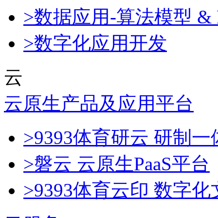
>数据应用-算法模型 & 
>数字化应用开发
云
云原生产品及应用平台
>9393体育研云 研
>磐云 云原生PaaS平台
>9393体育云印 数字