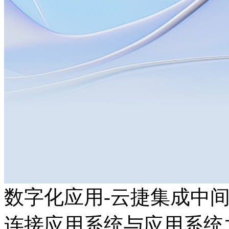
数字化应用-云捷集成中间
连接应用系统与应用系统之间的