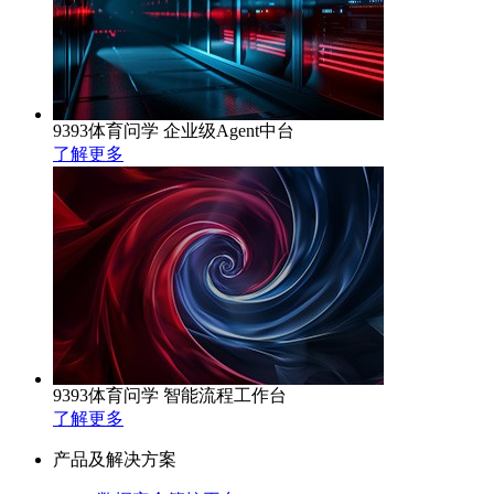
9393体育问学 企业级Agent中台
了解更多
9393体育问学 智能流程工作台
了解更多
产品及解决方案