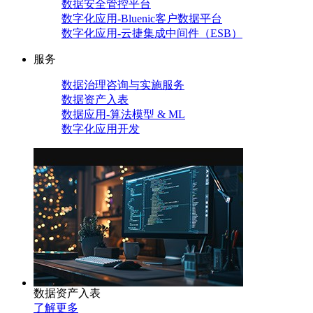
数据安全管控平台
数字化应用-Bluenic客户数据平台
数字化应用-云捷集成中间件（ESB）
服务
数据治理咨询与实施服务
数据资产入表
数据应用-算法模型 & ML
数字化应用开发
数据资产入表
了解更多