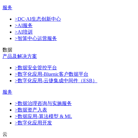
服务
>DC·AI生态创新中心
>AI服务
>AI培训
>智算中心运营服务
数据
产品及解决方案
>数据安全管控平台
>数字化应用-Bluenic客户数据平台
>数字化应用-云捷集成中间件（ESB）
服务
>数据治理咨询与实施服务
>数据资产入表
>数据应用-算法模型 & ML
>数字化应用开发
云